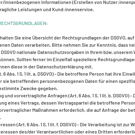
zer/innenbezogenen Informationen (Erstellen von Nutzer:innenpr
ragliche Leistungen und Kund:innenservice.
RECHTSGRUNDLAGEN:
halten Sie eine Übersicht der Rechtsgrundlagen der DSGVO, auf 
en Daten verarbeiten. Bitte nehmen Sie zur Kenntnis, dass n
 DSGVO nationale Datenschutzvorgaben in Ihrem bzw. unserem
 können. Sollten ferner im Einzelfall speziellere Rechtsgrundla
 Ihnen diese in der Datenschutzerklärung mit.
. 6 Abs. 1 S. 1 lit. a. DSGVO) - Die betroffene Person hat ihre Einwi
r sie betreffenden personenbezogenen Daten für einen spezif
estimmte Zwecke gegeben.
g und vorvertragliche Anfragen (Art. 6 Abs. 1 S. 1 lit. b. DSGVO) -
llung eines Vertrags, dessen Vertragspartei die betroffene Person
rvertraglicher Maßnahmen erforderlich, die auf Anfrage der be
.
essen (Art. 6 Abs. 1 S. 1 lit. f. DSGVO) - Die Verarbeitung ist zur
teressen des/der Verantwortlichen oder eines Dritten erforderlic