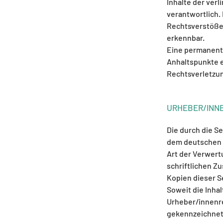
Inhalte der verl
verantwortlich.
Rechtsverstöße 
erkennbar.
Eine permanente
Anhaltspunkte e
Rechtsverletzu
URHEBER/INN
Die durch die S
dem deutschen U
Art der Verwert
schriftlichen Z
Kopien dieser S
Soweit die Inhal
Urheber/innenre
gekennzeichnet.