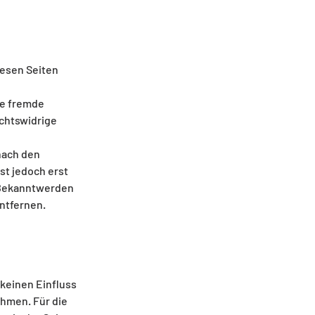
iesen Seiten
te fremde
chtswidrige
nach den
st jedoch erst
i Bekanntwerden
ntfernen.
 keinen Einfluss
ehmen. Für die