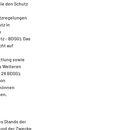
die den Schutz
utzregelungen
tz in
h
z – BDSG). Das
cht auf
ttlung sowie
es Weiteren
 26 BDSG),
von
 können
en.
es Stands der
 und der Zwecke