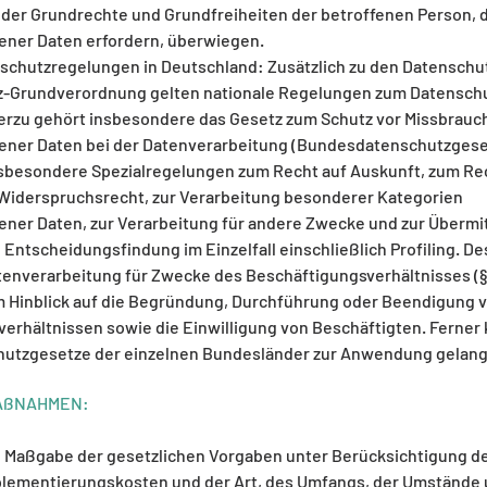
oder Grundrechte und Grundfreiheiten der betroffenen Person, 
ner Daten erfordern, überwiegen.
schutzregelungen in Deutschland: Zusätzlich zu den Datensch
z-Grundverordnung gelten nationale Regelungen zum Datenschu
erzu gehört insbesondere das Gesetz zum Schutz vor Missbrauc
ner Daten bei der Datenverarbeitung (Bundesdatenschutzgeset
sbesondere Spezialregelungen zum Recht auf Auskunft, zum Re
Widerspruchsrecht, zur Verarbeitung besonderer Kategorien
er Daten, zur Verarbeitung für andere Zwecke und zur Übermi
 Entscheidungsfindung im Einzelfall einschließlich Profiling. D
atenverarbeitung für Zwecke des Beschäftigungsverhältnisses (§
 Hinblick auf die Begründung, Durchführung oder Beendigung 
erhältnissen sowie die Einwilligung von Beschäftigten. Ferner
utzgesetze der einzelnen Bundesländer zur Anwendung gelang
AßNAHMEN:
h Maßgabe der gesetzlichen Vorgaben unter Berücksichtigung d
plementierungskosten und der Art, des Umfangs, der Umstände