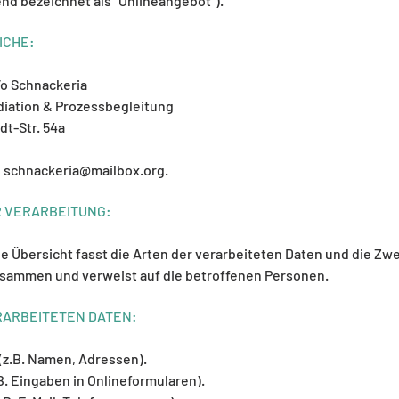
d bezeichnet als "Onlineangebot“).
ICHE:
/o Schnackeria
ediation & Prozessbegleitung
dt-Str. 54a
:
schnackeria@mailbox.org
.
R VERARBEITUNG:
e Übersicht fasst die Arten der verarbeiteten Daten und die Zwe
sammen und verweist auf die betroffenen Personen.
RARBEITETEN DATEN:
z.B. Namen, Adressen).
B. Eingaben in Onlineformularen).