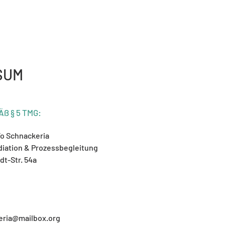
SUM
ß § 5 TMG:
/o Schnackeria
ediation & Prozessbegleitung
dt-Str. 54a
eria@mailbox.org