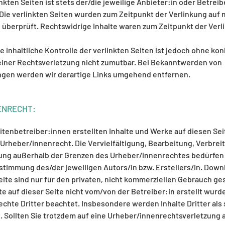
inkten Seiten ist stets der/die jeweilige Anbieter:in oder Betreib
 Die verlinkten Seiten wurden zum Zeitpunkt der Verlinkung auf
überprüft. Rechtswidrige Inhalte waren zum Zeitpunkt der Verl
 inhaltliche Kontrolle der verlinkten Seiten ist jedoch ohne ko
iner Rechtsverletzung nicht zumutbar. Bei Bekanntwerden von
ngen werden wir derartige Links umgehend entfernen.
ENRECHT:
eitenbetreiber:innen erstellten Inhalte und Werke auf diesen Se
rheber/innenrecht. Die Vervielfältigung, Bearbeitung, Verbrei
ung außerhalb der Grenzen des Urheber/innenrechtes bedürfen
ustimmung des/der jeweiligen Autors/in bzw. Erstellers/in. Dow
eite sind nur für den privaten, nicht kommerziellen Gebrauch ges
te auf dieser Seite nicht vom/von der Betreiber:in erstellt wurd
chte Dritter beachtet. Insbesondere werden Inhalte Dritter als
 Sollten Sie trotzdem auf eine Urheber/innenrechtsverletzung