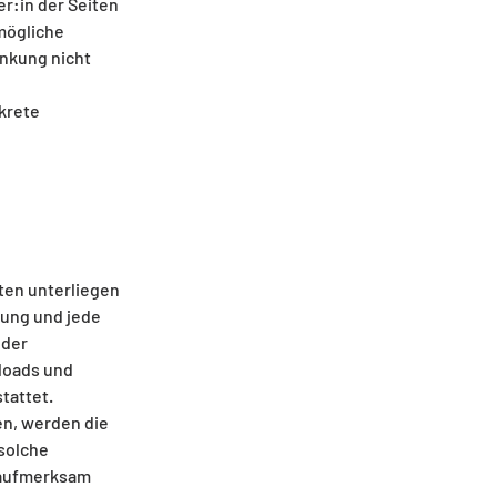
er:in der Seiten
 mögliche
inkung nicht
nkrete
iten unterliegen
tung und jede
 der
nloads und
tattet.
en, werden die
 solche
 aufmerksam