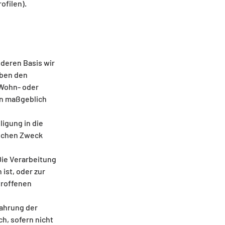
ofilen).
deren Basis wir
eben den
 Wohn- oder
gen maßgeblich
lligung in die
ischen Zweck
 Die Verarbeitung
 ist, oder zur
troffenen
 Wahrung der
h, sofern nicht